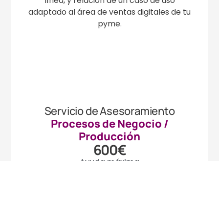
línea, y relación de un caso de uso
adaptado al área de ventas digitales de tu
pyme.
Servicio de Asesoramiento
Procesos de Negocio /
Producción
600€
Ayuda máxima
El principal objetivo de este servicio es
identificar las áreas de mejora y
optimización en los procesos
empresariales actuales de tu pyme, así