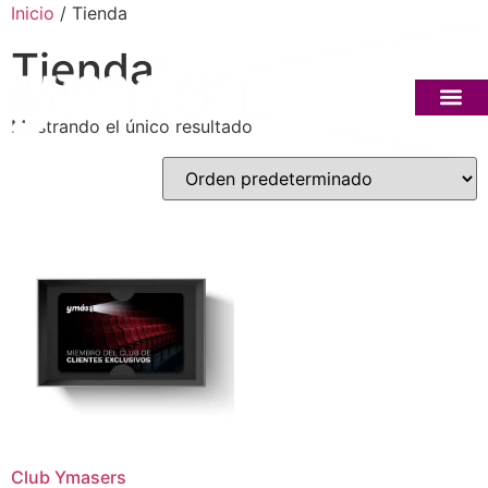
Inicio
/ Tienda
Tienda
Mostrando el único resultado
Marketing Cult
Sobre ymás
Club Ymasers