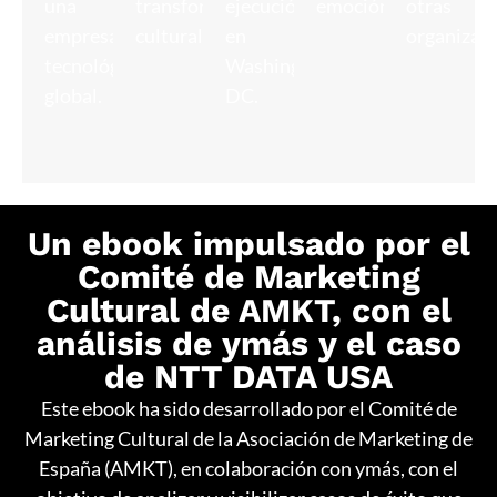
una
transformación
ejecución
emoción.
otras
empresa
cultural.
en
organizaci
tecnológica
Washington
global.
DC.
Un ebook impulsado por el
Comité de Marketing
Cultural de AMKT, con el
análisis de ymás y el caso
de NTT DATA USA
Este ebook ha sido desarrollado por el Comité de
Marketing Cultural de la Asociación de Marketing de
España (AMKT), en colaboración con ymás, con el